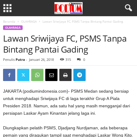
Beranda
OLAHRAGA
Lawan Sriwijaya FC, PSMS Tanpa Bintang Pantai Gading
OLAHRAGA
Lawan Sriwijaya FC, PSMS Tanpa
Bintang Pantai Gading
Penulis
Putra
-
Januari 26, 2018
315
0
JAKARTA (podiumindonesia.com)- PSMS Medan sedang bersiap
untuk menghadapi Sriwijaya FC di laga terakhir Grup A Piala
Presiden 2018. Namun, ada satu hal yang masih mengganjal dari
persiapan Laskar Ayam Kinantan jelang laga ini.
Diungkapkan pelatih PSMS, Djadjang Nurdjaman, ada beberapa
pemain yang diragukan tampil saat menghadapi Laskar Wong Kito.