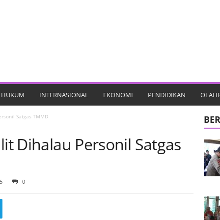
HUKUM
INTERNASIONAL
EKONOMI
PENDIDIKAN
OLAH
Personil Satgas TMMD
BER
lit Dihalau Personil Satgas
5
0