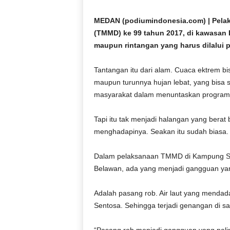
D
O
MEDAN (podiumindonesia.com) | Pel
N
(TMMD) ke 99 tahun 2017, di kawasan
E
maupun rintangan yang harus dilalui p
S
I
Tantangan itu dari alam. Cuaca ektrem bi
A
maupun turunnya hujan lebat, yang bisa
|
masyarakat dalam menuntaskan progra
g
e
r
Tapi itu tak menjadi halangan yang berat
b
menghadapinya. Seakan itu sudah biasa.
a
n
Dalam pelaksanaan TMMD di Kampung S
g
Belawan, ada yang menjadi gangguan yan
k
e
b
Adalah pasang rob. Air laut yang menda
e
Sentosa. Sehingga terjadi genangan di san
n
a