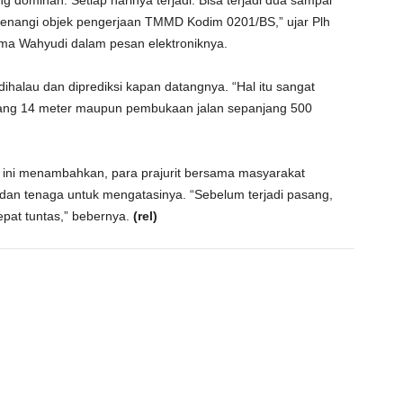
 dominan. Setiap harinya terjadi. Bisa terjadi dua sampai
nggenangi objek pengerjaan TMMD Kodim 0201/BS,” ujar Plh
ima Wahyudi dalam pesan elektroniknya.
 dihalau dan diprediksi kapan datangnya. “Hal itu sangat
ang 14 meter maupun pembukaan jalan sepanjang 500
u ini menambahkan, para prajurit bersama masyarakat
dan tenaga untuk mengatasinya. “Sebelum terjadi pasang,
cepat tuntas,” bebernya.
(rel)