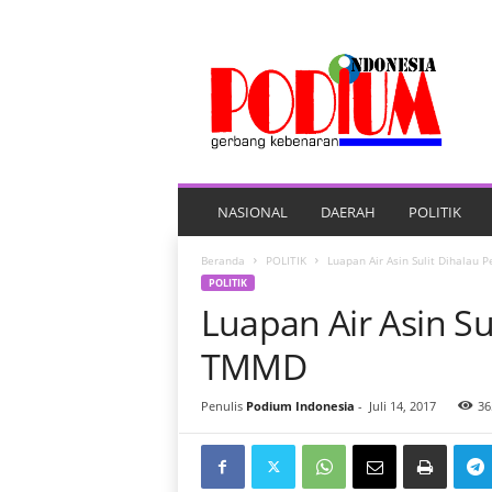
P
O
R
T
A
L
B
E
NASIONAL
DAERAH
POLITIK
R
I
Beranda
POLITIK
Luapan Air Asin Sulit Dihalau 
T
POLITIK
A
Luapan Air Asin Su
P
O
TMMD
D
I
Penulis
Podium Indonesia
-
Juli 14, 2017
36
U
M
I
N