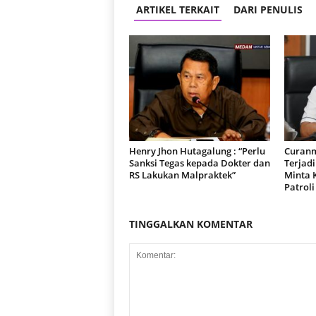
ARTIKEL TERKAIT
DARI PENULIS
Henry Jhon Hutagalung : “Perlu
Curanm
Sanksi Tegas kepada Dokter dan
Terjad
RS Lakukan Malpraktek”
Minta 
Patroli
TINGGALKAN KOMENTAR