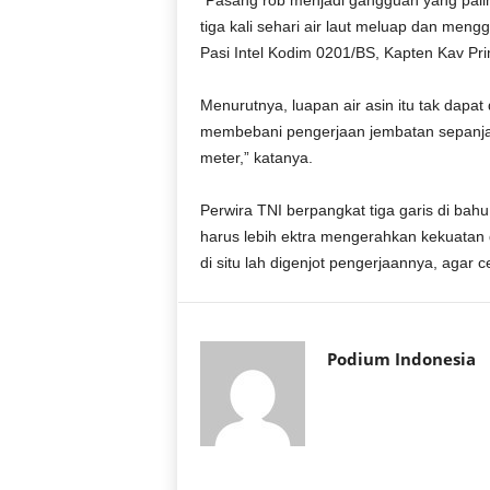
“Pasang rob menjadi gangguan yang paling
r
tiga kali sehari air laut meluap dan me
a
Pasi Intel Kodim 0201/BS, Kapten Kav Pr
n
Menurutnya, luapan air asin itu tak dapat
membebani pengerjaan jembatan sepanj
meter,” katanya.
Perwira TNI berpangkat tiga garis di bah
harus lebih ektra mengerahkan kekuatan 
di situ lah digenjot pengerjaannya, agar 
Podium Indonesia