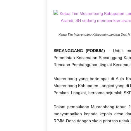
D
O
N
E
S
Ketua Tim Musrenbang Kabupaten Langkat Drs. H 
I
A
|
SECANGGANG (PODIUM)
– Untuk men
g
Pemerintah Kecamatan Secanggang Kabu
e
Rencana Pembangunan tingkat Kecamata
r
b
a
Musrenbang yang bertempat di Aula Kan
n
Musrenbang Kabupaten Langkat yang di k
g
Pemkab. Langkat, bersama sejumlah SKP
k
e
Dalam pembukaan Musrenbang tahun 201
b
menyampaikan kepada kepala desa dan
e
RPJM-Desa dengan skala prioritas untuk
n
a