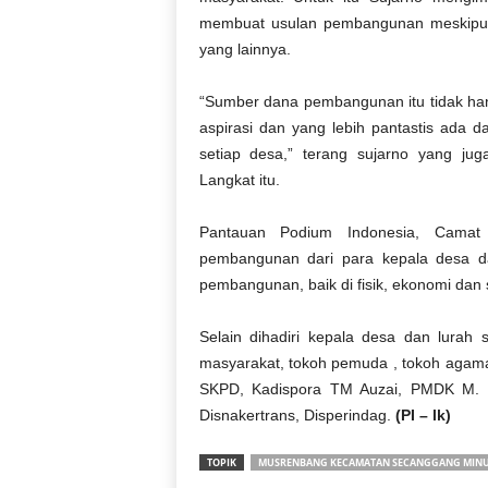
membuat usulan pembangunan meskipun 
yang lainnya.
“Sumber dana pembangunan itu tidak ha
aspirasi dan yang lebih pantastis ada 
setiap desa,” terang sujarno yang ju
Langkat itu.
Pantauan Podium Indonesia, Camat
pembangunan dari para kepala desa dan
pembangunan, baik di fisik, ekonomi dan 
Selain dihadiri kepala desa dan lura
masyarakat, tokoh pemuda , tokoh agama
SKPD, Kadispora TM Auzai, PMDK M. M
Disnakertrans, Disperindag.
(PI – lk)
TOPIK
MUSRENBANG KECAMATAN SECANGGANG MIN