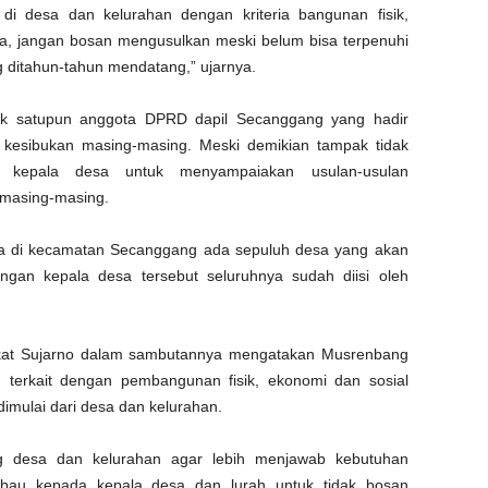
i desa dan kelurahan dengan kriteria bangunan fisik,
, jangan bosan mengusulkan meski belum bisa terpenuhi
ng ditahun-tahun mendatang,” ujarnya.
ak satupun anggota DPRD dapil Secanggang yang hadir
kesibukan masing-masing. Meski demikian tampak tidak
 kepala desa untuk menyampaiakan usulan-usulan
masing-masing.
wa di kecamatan Secanggang ada sepuluh desa yang akan
ongan kepala desa tersebut seluruhnya sudah diisi oleh
kat Sujarno dalam sambutannya mengatakan Musrenbang
g terkait dengan pembangunan fisik, ekonomi dan sosial
mulai dari desa dan kelurahan.
ng desa dan kelurahan agar lebih menjawab kebutuhan
mbau kepada kepala desa dan lurah untuk tidak bosan