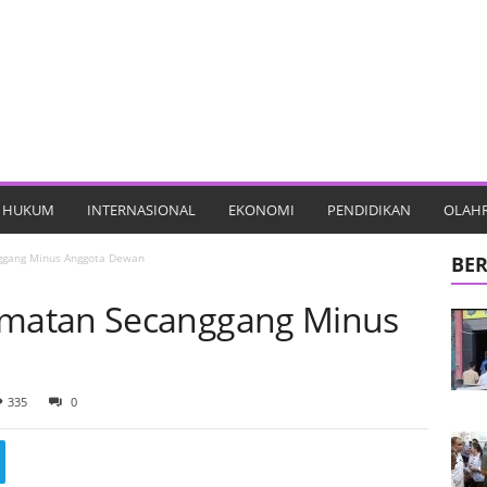
HUKUM
INTERNASIONAL
EKONOMI
PENDIDIKAN
OLAH
gang Minus Anggota Dewan
BER
matan Secanggang Minus
335
0