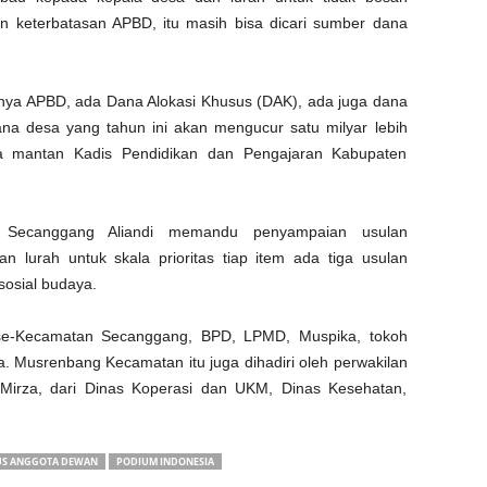
keterbatasan APBD, itu masih bisa dicari sumber dana
nya APBD, ada Dana Alokasi Khusus (DAK), ada juga dana
dana desa yang tahun ini akan mengucur satu milyar lebih
ga mantan Kadis Pendidikan dan Pengajaran Kabupaten
 Secanggang Aliandi memandu penyampaian usulan
 lurah untuk skala prioritas tiap item ada tiga usulan
sosial budaya.
h se-Kecamatan Secanggang, BPD, LPMD, Muspika, tokoh
. Musrenbang Kecamatan itu juga dihadiri oleh perwakilan
irza, dari Dinas Koperasi dan UKM, Dinas Kesehatan,
US ANGGOTA DEWAN
PODIUM INDONESIA