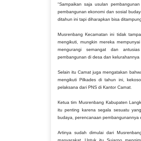
r
“Sampaikan saja usulan pembangunan d
a
pembangunan ekonomi dan sosial budaya
n
ditahun ini tapi diharapkan bisa ditampu
Musrenbang Kecamatan ini tidak tamp
mengikuti, mungkin mereka mempunyai 
mengurangi semangat dan antusias
pembangunan di desa dan kelurahannya 
Selain itu Camat juga mengatakan bah
mengikuti Pilkades di tahun ini, kekos
pelaksana dari PNS di Kantor Camat.
Ketua tim Musrenbang Kabupaten Lang
itu penting karena segala sesuatu yan
budaya, perencanaan pembangunannya di
Artinya sudah dimulai dari Musrenba
masyarakat. Untuk itu Sujarno mengi