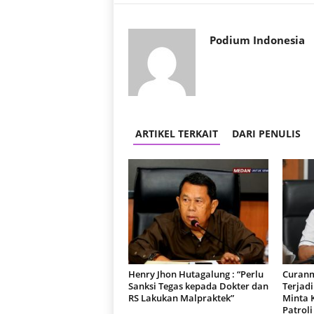
Podium Indonesia
ARTIKEL TERKAIT
DARI PENULIS
Henry Jhon Hutagalung : “Perlu
Curanm
Sanksi Tegas kepada Dokter dan
Terjad
RS Lakukan Malpraktek”
Minta 
Patroli