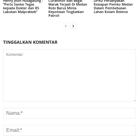
Henry Jhon Hutagalung :
Curanmor dan Begal
DPRD Pertanyakan
“Perlu Sanksi Tegas
Marak Terjadi Di Medan
Kesiapan Pemko Medan
kepada Dokter dan RS
Robi Barus Minta
Dalam Pembebasan
Lakukan Malpraktek”
Kepolisian Tingkatkan
Lahan Kolam Retensi
Patroli
TINGGALKAN KOMENTAR