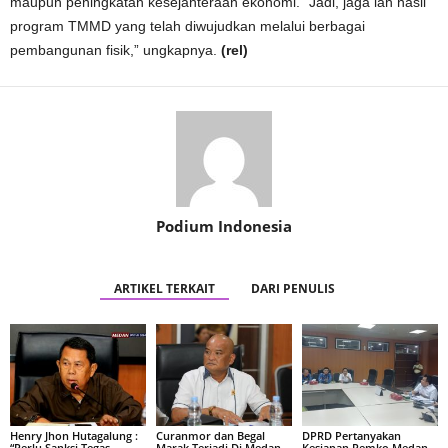
maupun peningkatan kesejahteraan ekonomi. “Jadi, jaga lah hasil
program TMMD yang telah diwujudkan melalui berbagai
pembangunan fisik,” ungkapnya.
(rel)
Podium Indonesia
ARTIKEL TERKAIT
DARI PENULIS
Henry Jhon Hutagalung :
Curanmor dan Begal
DPRD Pertanyakan
“Perlu Sanksi Tegas
Marak Terjadi Di Medan
Kesiapan Pemko Medan