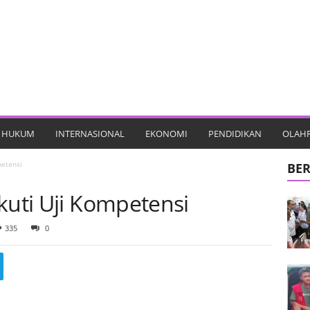
HUKUM
INTERNASIONAL
EKONOMI
PENDIDIKAN
OLAH
petensi
BER
kuti Uji Kompetensi
335
0