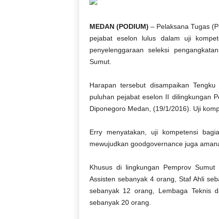
D
O
MEDAN (PODIUM)
– Pelaksana Tugas (Pl
N
pejabat eselon lulus dalam uji kompet
E
S
penyelenggaraan seleksi pengangkatan
I
Sumut.
A
|
Harapan tersebut disampaikan Tengku 
g
puluhan pejabat eselon II dilingkungan
e
Diponegoro Medan, (19/1/2016). Uji kompet
r
b
a
Erry menyatakan, uji kompetensi bag
n
mewujudkan goodgovernance juga amanat
g
k
Khusus di lingkungan Pemprov Sumut te
e
Assisten sebanyak 4 orang, Staf Ahli se
b
sebanyak 12 orang, Lembaga Teknis d
e
sebanyak 20 orang.
n
a