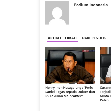
Podium Indonesia
ARTIKEL TERKAIT
DARI PENULIS
Henry Jhon Hutagalung : “Perlu
Curanm
Sanksi Tegas kepada Dokter dan
Terjad
RS Lakukan Malpraktek”
Minta 
Patroli