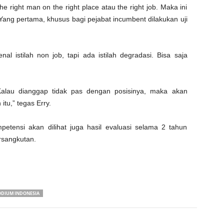
 right man on the right place atau the right job. Maka ini
ang pertama, khusus bagi pejabat incumbent dilakukan uji
l istilah non job, tapi ada istilah degradasi. Bisa saja
 Kalau dianggap tidak pas dengan posisinya, maka akan
itu,” tegas Erry.
petensi akan dilihat juga hasil evaluasi selama 2 tahun
ersangkutan.
DIUM INDONESIA