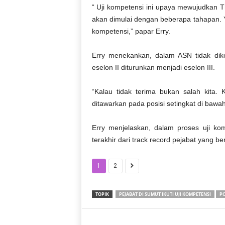
r
“ Uji kompetensi ini upaya mewujudkan The
a
akan dimulai dengan beberapa tahapan. Y
n
kompetensi,” papar Erry.
Erry menekankan, dalam ASN tidak dikena
eselon II diturunkan menjadi eselon III.
“Kalau tidak terima bukan salah kita.
ditawarkan pada posisi setingkat di bawah 
Erry menjelaskan, dalam proses uji kom
terakhir dari track record pejabat yang b
1
2
TOPIK
PEJABAT DI SUMUT IKUTI UJI KOMPETENSI
PO