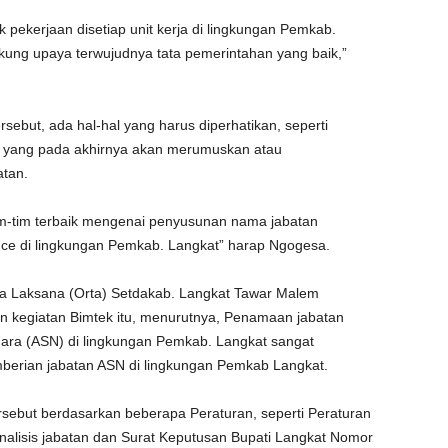
ik pekerjaan disetiap unit kerja di lingkungan Pemkab.
ung upaya terwujudnya tata pemerintahan yang baik,”
sebut, ada hal-hal yang harus diperhatikan, seperti
ja yang pada akhirnya akan merumuskan atau
atan.
tim-tim terbaik mengenai penyusunan nama jabatan
e di lingkungan Pemkab. Langkat” harap Ngogesa.
ta Laksana (Orta) Setdakab. Langkat Tawar Malem
n kegiatan Bimtek itu, menurutnya, Penamaan jabatan
gara (ASN) di lingkungan Pemkab. Langkat sangat
erian jabatan ASN di lingkungan Pemkab Langkat.
sebut berdasarkan beberapa Peraturan, seperti Peraturan
alisis jabatan dan Surat Keputusan Bupati Langkat Nomor