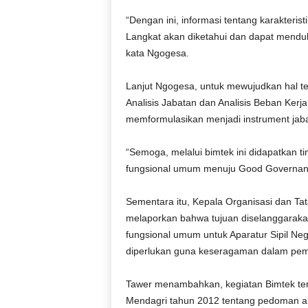
r
“Dengan ini, informasi tentang karakterist
a
n
Langkat akan diketahui dan dapat menduk
kata Ngogesa.
Lanjut Ngogesa, untuk mewujudkan hal ter
Analisis Jabatan dan Analisis Beban Ker
memformulasikan menjadi instrument jab
“Semoga, melalui bimtek ini didapatkan 
fungsional umum menuju Good Governanc
Sementara itu, Kepala Organisasi dan Ta
melaporkan bahwa tujuan diselanggaraka
fungsional umum untuk Aparatur Sipil Ne
diperlukan guna keseragaman dalam pemb
Tawer menambahkan, kegiatan Bimtek ter
Mendagri tahun 2012 tentang pedoman an