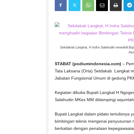
D
O
N
E
S
I
A
Sekdakab Langkat, H Indra Salahudin mewakili Bup
|
Pen
g
e
STABAT (podiumindonesia.com)
– Peme
r
Tata Laksana (Orta) Setdakab. Langkat
b
Jabatan Fungsional Umum di gedung PKK 
a
n
Kegiatan dibuka Bupati Langkat H Ngoges
g
k
Salahudin MKes MM didampingi sejumlah
e
b
Bupati Langkat dalam pidato tertulisny
e
bimbingan teknis mengenai penyusunan 
n
berkaitan dengan penataan kepegawaaia
a