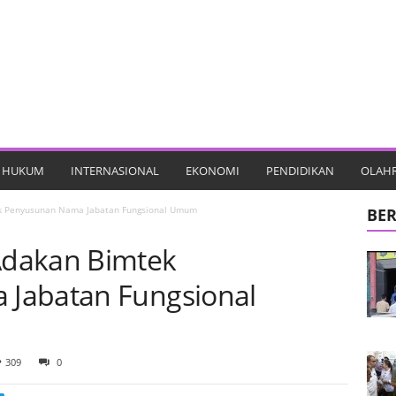
HUKUM
INTERNASIONAL
EKONOMI
PENDIDIKAN
OLAH
k Penyusunan Nama Jabatan Fungsional Umum
BER
Adakan Bimtek
Jabatan Fungsional
309
0