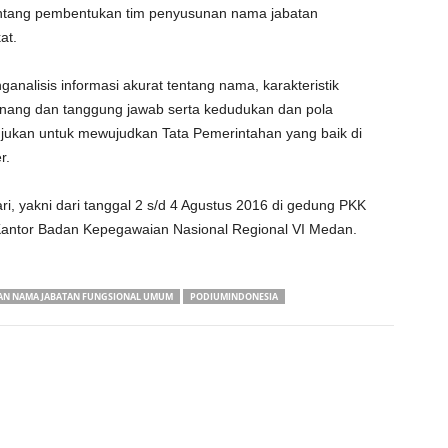
tentang pembentukan tim penyusunan nama jabatan
at.
nalisis informasi akurat tentang nama, karakteristik
enang dan tanggung jawab serta kedudukan dan pola
ujukan untuk mewujudkan Tata Pemerintahan yang baik di
r.
i, yakni dari tanggal 2 s/d 4 Agustus 2016 di gedung PKK
Kantor Badan Kepegawaian Nasional Regional VI Medan.
AN NAMA JABATAN FUNGSIONAL UMUM
PODIUMINDONESIA