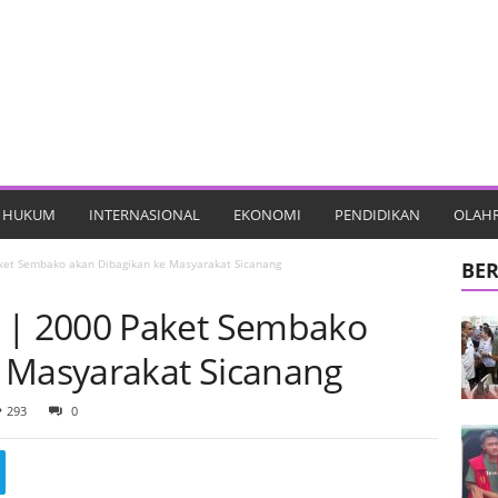
HUKUM
INTERNASIONAL
EKONOMI
PENDIDIKAN
OLAH
et Sembako akan Dibagikan ke Masyarakat Sicanang
BER
| 2000 Paket Sembako
 Masyarakat Sicanang
293
0