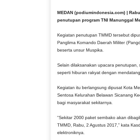
D
O
MEDAN (podiumindonesia.com) | Rabu 
N
penutupan program TNI Manunggal M
E
S
Kegiatan penutupan TMMD tersebut dipus
I
Panglima Komando Daerah Militer (Pangd
A
beserta unsur Muspika.
|
g
e
Selain dilaksanakan upacara penutupan, 
r
seperti hiburan rakyat dengan mendatangk
b
a
Kegiatan itu berlangsung dipusat Kota 
n
Sentosa Kelurahan Belawan Sicanang K
g
bagi masyarakat sekitarnya.
k
e
b
“Sekitar 2000 paket sembako akan dibag
e
TMMD, Rabu, 2 Agustus 2017,” kata Kasdi
n
elektroniknya.
a