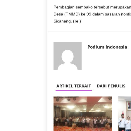
r
Pembagian sembako tersebut merupakan
a
Desa (TMMD) ke 99 dalam sasaran nonfis
n
Sicanang.
(rel)
Podium Indonesia
ARTIKEL TERKAIT
DARI PENULIS