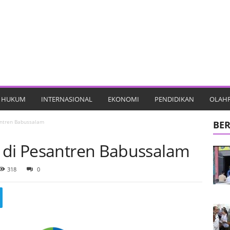
HUKUM
INTERNASIONAL
EKONOMI
PENDIDIKAN
OLAH
antren Babussalam
BER
 di Pesantren Babussalam
318
0