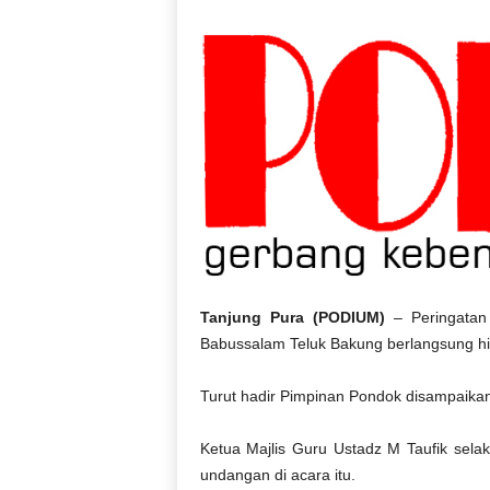
D
O
N
E
S
I
A
|
g
e
r
b
a
n
Tanjung Pura (PODIUM)
– Peringatan
g
Babussalam Teluk Bakung berlangsung hi
k
e
Turut hadir Pimpinan Pondok disampaikan
b
e
Ketua Majlis Guru Ustadz M Taufik sela
n
undangan di acara itu.
a