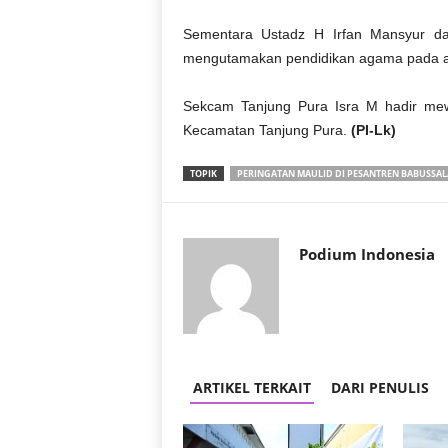
r
a
Sementara Ustadz H Irfan Mansyur da
n
mengutamakan pendidikan agama pada an
Sekcam Tanjung Pura Isra M hadir mewa
Kecamatan Tanjung Pura.
(PI-Lk)
TOPIK
PERINGATAN MAULID DI PESANTREN BABUSSA
Podium Indonesia
ARTIKEL TERKAIT
DARI PENULIS