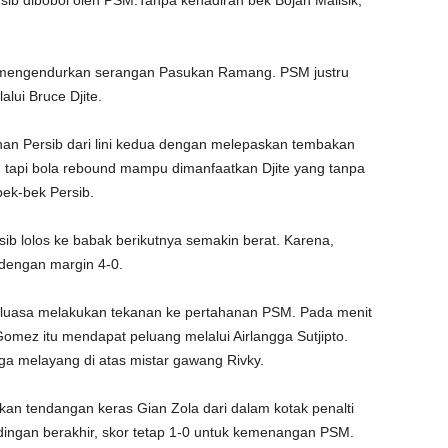
rsib dibobol oleh PSM.Tanpa kehadiran bek Bojan Malisik,
k mengendurkan serangan Pasukan Ramang. PSM justru
lui Bruce Djite.
n Persib dari lini kedua dengan melepaskan tembakan
r, tapi bola rebound mampu dimanfaatkan Djite yang tanpa
bek-bek Persib.
sib lolos ke babak berikutnya semakin berat. Karena,
dengan margin 4-0.
eluasa melakukan tekanan ke pertahanan PSM. Pada menit
omez itu mendapat peluang melalui Airlangga Sutjipto.
a melayang di atas mistar gawang Rivky.
an tendangan keras Gian Zola dari dalam kotak penalti
ingan berakhir, skor tetap 1-0 untuk kemenangan PSM.