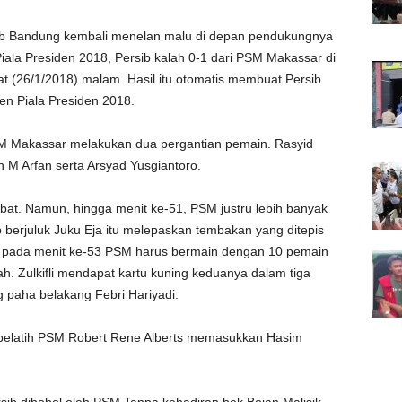
b Bandung kembali menelan malu di depan pendukungnya
iala Presiden 2018, Persib kalah 0-1 dari PSM Makassar di
t (26/1/2018) malam. Hasil itu otomatis membuat Persib
men Piala Presiden 2018.
PSM Makassar melakukan dua pergantian pemain. Rasyid
M Arfan serta Arsyad Yusgiantoro.
t. Namun, hingga menit ke-51, PSM justru lebih banyak
 berjuluk Juku Eja itu melepaskan tembakan yang ditepis
, pada menit ke-53 PSM harus bermain dengan 10 pemain
rah. Zulkifli mendapat kartu kuning keduanya dalam tiga
paha belakang Febri Hariyadi.
, pelatih PSM Robert Rene Alberts memasukkan Hasim