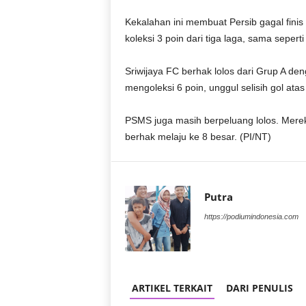
Kekalahan ini membuat Persib gagal fini
koleksi 3 poin dari tiga laga, sama seper
Sriwijaya FC berhak lolos dari Grup A de
mengoleksi 6 poin, unggul selisih gol at
PSMS juga masih berpeluang lolos. Mereka
berhak melaju ke 8 besar. (PI/NT)
Putra
https://podiumindonesia.com
ARTIKEL TERKAIT
DARI PENULIS