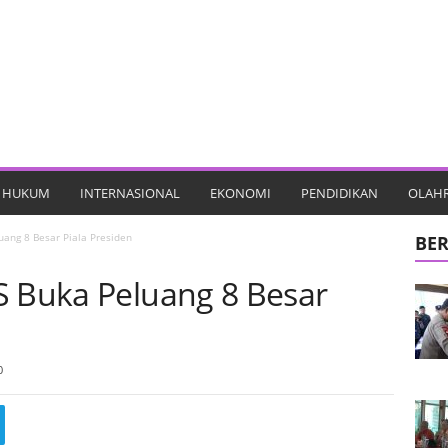
HUKUM
INTERNASIONAL
EKONOMI
PENDIDIKAN
OLAH
uang 8 Besar Piala Presiden
BER
S Buka Peluang 8 Besar
0