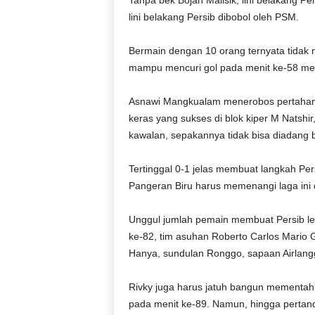
Tanpa bek Bojan Malisik, lini belakang Pe
r
lini belakang Persib dibobol oleh PSM.
a
n
Bermain dengan 10 orang ternyata tida
mampu mencuri gol pada menit ke-58 mela
Asnawi Mangkualam menerobos pertahana
keras yang sukses di blok kiper M Natshi
kawalan, sepakannya tidak bisa diadang 
Tertinggal 0-1 jelas membuat langkah Per
Pangeran Biru harus memenangi laga ini 
Unggul jumlah pemain membuat Persib l
ke-82, tim asuhan Roberto Carlos Mario G
Hanya, sundulan Ronggo, sapaan Airlangg
Rivky juga harus jatuh bangun mementahk
pada menit ke-89. Namun, hingga pertand