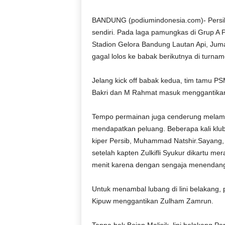
D
O
BANDUNG (podiumindonesia.com)- Persi
N
sendiri. Pada laga pamungkas di Grup A P
E
Stadion Gelora Bandung Lautan Api, Juma
S
gagal lolos ke babak berikutnya di turna
I
A
Jelang kick off babak kedua, tim tamu 
|
Bakri dan M Rahmat masuk menggantikan 
g
e
r
Tempo permainan juga cenderung melamba
b
mendapatkan peluang. Beberapa kali klub
a
kiper Persib, Muhammad Natshir.Sayang
n
setelah kapten Zulkifli Syukur dikartu me
g
menit karena dengan sengaja menendang 
k
e
b
Untuk menambal lubang di lini belakang
e
Kipuw menggantikan Zulham Zamrun.
n
a