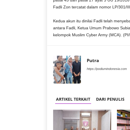
pasal 45 dan pasal 27 ayat 3 UU 19/2016 
r
Fadli Zon tercatat dalam nomor LP/301/II
a
n
Kedua akun itu dinilai Fadli telah meny
antara Fadli, Ketua Umum Prabowo Subi
kelompok Muslim Cyber Army (MCA). (P
Putra
https://podiumindonesia.com
ARTIKEL TERKAIT
DARI PENULIS