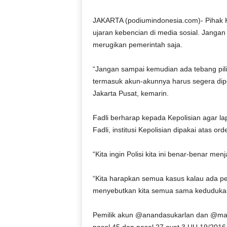
D
O
JAKARTA (podiumindonesia.com)- Pihak Ke
N
ujaran kebencian di media sosial. Janga
E
merugikan pemerintah saja.
S
I
“Jangan sampai kemudian ada tebang pilih
A
termasuk akun-akunnya harus segera diper
|
Jakarta Pusat, kemarin.
g
e
r
Fadli berharap kepada Kepolisian agar la
b
Fadli, institusi Kepolisian dipakai atas 
a
n
“Kita ingin Polisi kita ini benar-benar men
g
k
“Kita harapkan semua kasus kalau ada pel
e
b
menyebutkan kita semua sama kedudukann
e
n
Pemilik akun @anandasukarlan dan @mak
a