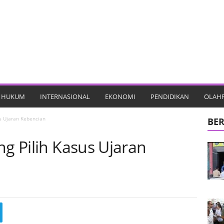
HUKUM
INTERNASIONAL
EKONOMI
PENDIDIKAN
OLAH
us Ujaran Kebencian
BER
ng Pilih Kasus Ujaran