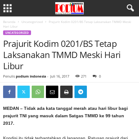
Beranda
Uncategorized
Prajurit Kodim 0201/BS Tetap Laksanakan TMMD Meski
Hari Libur
UNCATEGORIZED
Prajurit Kodim 0201/BS Tetap
Laksanakan TMMD Meski Hari
Libur
Penulis
podium indonesia
-
Juli 16, 2017
271
0
MEDAN – Tidak ada kata tanggal merah atau hari libur bagi
prajurit TNI yang masuk dalam Satgas TMMD ke 99 tahun
2017.
Kondisi itu tidak terbantahkan di lapangan. Ratusan prajurit dari