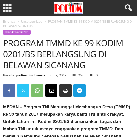
Beranda
Uncategorized
PROGRAM TMMD KE 99 KODIM 0201/BS BERLANGSUNG DI
BELAWAN SICANANG
UNCATEGORIZED
PROGRAM TMMD KE 99 KODIM
0201/BS BERLANGSUNG DI
BELAWAN SICANANG
Penulis
podium indonesia
-
Juli 7, 2017
268
0
MEDAN – Program TNI Manunggal Membangun Desa (TMMD)
ke 99 tahun 2017 merupakan karya bakti TNI untuk rakyat.
Untuk tahun ini, Kodim 0201/BS diamanahkan tugas dari
Mabes TNI untuk menyelenggarakan program TMMD. Dan
memilih Kampung Sentosa Kelurahan Belawan Sicanang