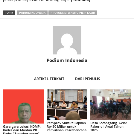
TOPIK
PODIUMINDONESIA
PT QTONE DI WAMPU PILIH KASIH
Podium Indonesia
ARTIKEL TERKAIT
DARI PENULIS
Pemprov Sumut Siapkan
Desa Secanggang Gelar
Rp430 Miliar untuk
Rakor di Awal Tahun
Gara-gara Lokasi KDMP,
Pemulihan Pascabencana
2026
Kades dan Mantan Plt.
Kades “Berseberangan”