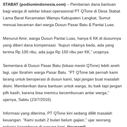
STABAT (podiumindonesia.com)
– Pemberian dana bantuan
bagi warga di sekitar lokasi operasional PT QTone di Desa Stabat
Lama Barat Kecamatan Wampu Kabupaten Langkat, Sumut
menuai kecaman dari warga Dusun Pasar Batu & Pantai Luas.
Menurut Amir, warga Dusun Pantai Luas, hanya 6 KK di dusunnya
yang diberi dana kompensasi. ‘Itupun nilainya beda, ada yang
terima Rp 100 ribu, ada juga Rp 150 ribu per KK,” ucapnya.
Sementara di Dusun Pasar Batu (lokasi mesin QTone) lebih aneh
lagi, ujar Ibrahim warga Pasar Batu. “PT QTone tak pernah kami
larang untuk beroperasi di dusun kami, tapi jangan buat masalah
disini. Memberikan dana bantuan untuk warga, itu baik tapi jangan
pilh kasih, karena bisa memicu kecemburuan antar warga,”
ujarnya, Sabtu (23/7/2016).
Informasi yang diterima, PT QTone kini sedang dililit masalah
keuangan. “Kami sudah 2 bulan belum gajian,” ujar seorang
pekerja keceplosan di warung kopi.
(tsunami)