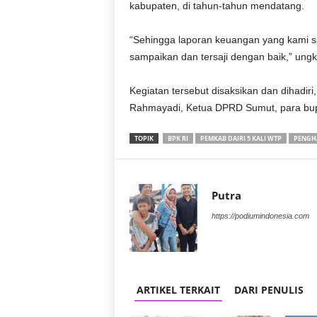
kabupaten, di tahun-tahun mendatang.
“Sehingga laporan keuangan yang kami 
sampaikan dan tersaji dengan baik,” ung
Kegiatan tersebut disaksikan dan dihadi
Rahmayadi, Ketua DPRD Sumut, para bupat
TOPIK
BPK RI
PEMKAB DAIRI 5 KALI WTP
PENGH
Putra
https://podiumindonesia.com
ARTIKEL TERKAIT
DARI PENULIS