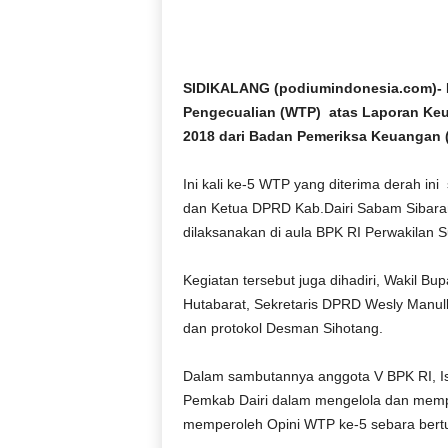
D
O
N
E
SIDIKALANG (podiumindonesia.com)- P
S
Pengecualian (WTP) atas Laporan Ke
I
2018 dari Badan Pemeriksa Keuangan (
A
|
Ini kali ke-5 WTP yang diterima derah ini 
g
e
dan Ketua DPRD Kab.Dairi Sabam Sibara
r
dilaksanakan di aula BPK RI Perwakilan S
b
a
Kegiatan tersebut juga dihadiri, Wakil Bu
n
Hutabarat, Sekretaris DPRD Wesly Manul
g
dan protokol Desman Sihotang.
k
e
b
Dalam sambutannya anggota V BPK RI, Is
e
Pemkab Dairi dalam mengelola dan mem
n
memperoleh Opini WTP ke-5 sebara bertur
a