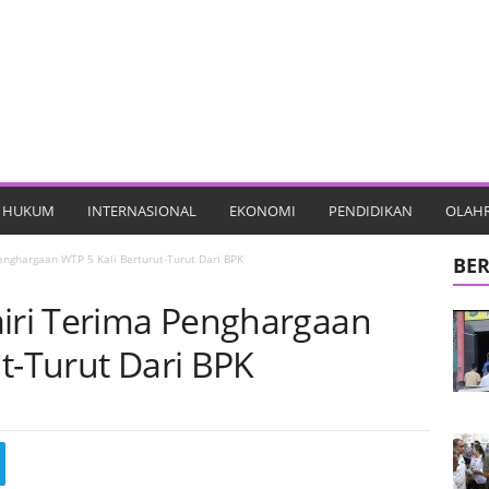
HUKUM
INTERNASIONAL
EKONOMI
PENDIDIKAN
OLAH
enghargaan WTP 5 Kali Berturut-Turut Dari BPK
BER
airi Terima Penghargaan
t-Turut Dari BPK