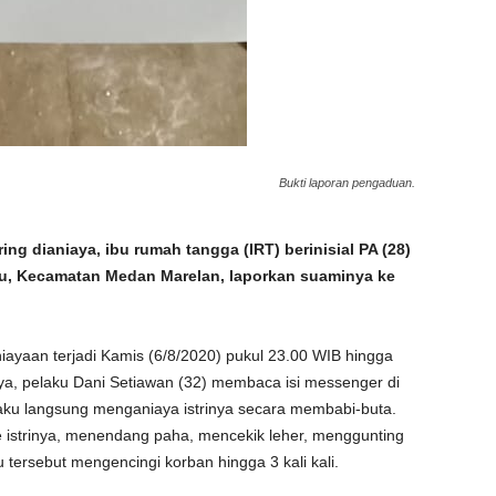
Bukti laporan pengaduan.
 dianiaya, ibu rumah tangga (IRT) berinisial PA (28)
au, Kecamatan Medan Marelan, laporkan suaminya ke
ayaan terjadi Kamis (6/8/2020) pukul 23.00 WIB hingga
ya, pelaku Dani Setiawan (32) membaca isi messenger di
aku langsung menganiaya istrinya secara membabi-buta.
istrinya, menendang paha, mencekik leher, menggunting
 tersebut mengencingi korban hingga 3 kali kali.