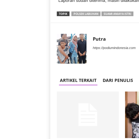
“Laporan sudah diterima, masih dilakukan 
TOPIK
POLSEK LABUHAN
SUAMI ANIAYA ISTRI
Putra
https://podiumindonesia.com
ARTIKEL TERKAIT
DARI PENULIS