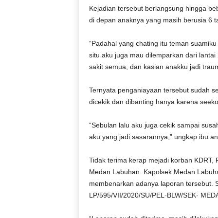
Kejadian tersebut berlangsung hingga beb
di depan anaknya yang masih berusia 6 t
“Padahal yang chating itu teman suamiku 
situ aku juga mau dilemparkan dari lan
sakit semua, dan kasian anakku jadi trau
Ternyata penganiayaan tersebut sudah seri
dicekik dan dibanting hanya karena seek
“Sebulan lalu aku juga cekik sampai susa
aku yang jadi sasarannya,” ungkap ibu an
Tidak terima kerap mejadi korban KDRT,
Medan Labuhan. Kapolsek Medan Labuhan
membenarkan adanya laporan tersebut. 
LP/595/VII/2020/SU/PEL-BLW/SEK- MEDA