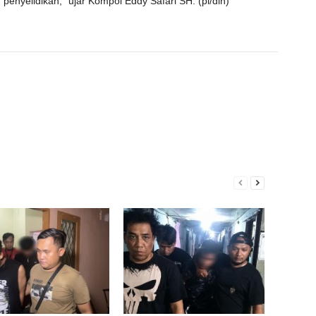
penyelidikan,” ujar Kompol Eddy Safari SH. (pi/din)