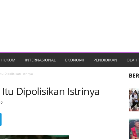
HUKUM
INTERNASIONAL
EKONOMI
PENDIDIKAN
OLAH
u Dipolisikan Istrinya
BER
tu Dipolisikan Istrinya
0