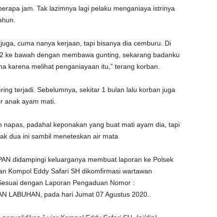
erapa jam. Tak lazimnya lagi pelaku menganiaya istrinya
ahun.
juga, cuma nanya kerjaan, tapi bisanya dia cemburu. Di
tai 2 ke bawah dengan membawa gunting, sekarang badanku
ma karena melihat penganiayaan itu,” terang korban.
ng terjadi. Sebelumnya, sekitar 1 bulan lalu korban juga
or anak ayam mati.
h napas, padahal keponakan yang buat mati ayam dia, tapi
ak dua ini sambil meneteskan air mata
 PAN didampingi keluarganya membuat laporan ke Polsek
 Kompol Eddy Safari SH dikomfirmasi wartawan
Sesuai dengan Laporan Pengaduan Nomor :
N LABUHAN, pada hari Jumat 07 Agustus 2020.