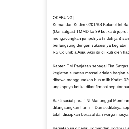
D
O
N
OKEBUNG|
E
Komandan Kodim 0201/BS Kolonel Inf B
S
(Dansatgas) TMMD ke 99 ketika di jepret
I
mengacungkan jempolnya (induk jari) sam
A
berlangsung dengan suksesnya kegiatan 
|
RS Columbia Asia. Aksi itu di ikuti oleh 
g
e
r
Kapten TM Panjaitan sebagai Tim Satg
b
kegiatan sunatan massal adalah bagia
a
dibawa menggunakan bus milik Kodim 020
n
ungkapnya ketika dikonfirmasi seputar s
g
k
Bakti sosial para TNI Manunggal Memb
e
dilangsungkan hari ini. Dan sedikitnya se
b
e
telah disiapkan berasal dari warga masy
n
a
Kegiatan ini dihadiri Komandan Kodim (