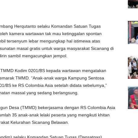
ambang Herqutanto selaku Komandan Satuan Tugas
 oleh kamera wartawan tak mau ketinggalan spontan
bil tersenyum lebar mengungkap hal istimewa atas
sunatan masal gratis untuk warga masyarakat Sicanang di
hadirin sambil mengacungkan jempol.
as TMMD Kodim 0201/BS kepada wartawan mengatakan
n semarak TMMD. “Anak-anak warga Kampung Sentosa
1/BS ke RS Colombia Asia setelah didata sebelumya,”
unatan massal yang sedang berlangsung.
angun Desa (TMMD) bekerjasama dengan RS Colombia Asia
jumlah 35 anak-anak lelaki peserta yang mengikuti khitan
arakat Kelurahan Sicanang Belawan.
Dandim) selaku Komandan Satuan Tugas (Dansatgas)