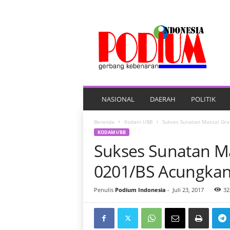
P
O
R
T
A
L
B
E
NASIONAL
DAERAH
POLITIK
R
I
Beranda
Kodam I/BB
Sukses Sunatan Massal Gra
T
KODAM I/BB
A
Sukses Sunatan M
P
O
0201/BS Acungkan
D
I
Penulis
Podium Indonesia
-
Juli 23, 2017
32
U
M
I
N