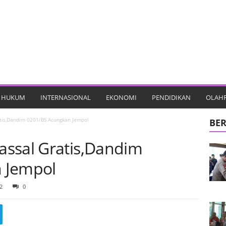
HUKUM
INTERNASIONAL
EKONOMI
PENDIDIKAN
OLAH
tis,Dandim 0201/BS Acungkan Jempol
BER
assal Gratis,Dandim
 Jempol
2
0