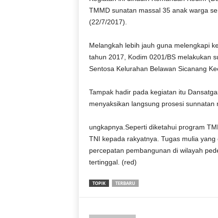
r
TMMD sunatan massal 35 anak warga sent
a
(22/7/2017).
n
Melangkah lebih jauh guna melengkapi
tahun 2017, Kodim 0201/BS melakukan s
Sentosa Kelurahan Belawan Sicanang K
Tampak hadir pada kegiatan itu Dansat
menyaksikan langsung prosesi sunnatan 
ungkapnya.Seperti diketahui program TM
TNI kepada rakyatnya. Tugas mulia yan
percepatan pembangunan di wilayah pede
tertinggal. (red)
TOPIK
TERBARU