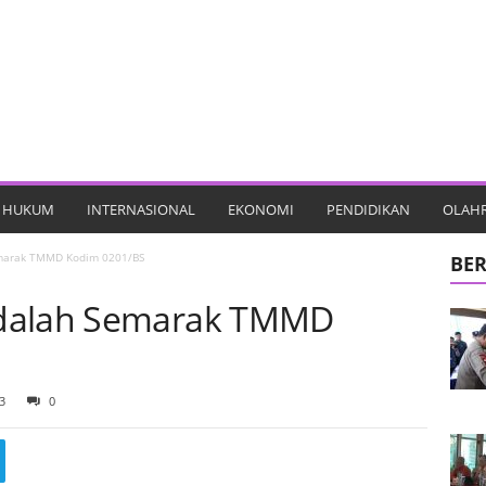
HUKUM
INTERNASIONAL
EKONOMI
PENDIDIKAN
OLAH
marak TMMD Kodim 0201/BS
BER
Adalah Semarak TMMD
3
0