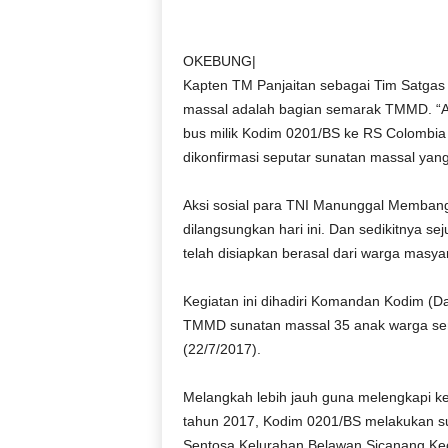
D
O
N
OKEBUNG|
E
Kapten TM Panjaitan sebagai Tim Satga
S
massal adalah bagian semarak TMMD. “
I
bus milik Kodim 0201/BS ke RS Colombia 
A
dikonfirmasi seputar sunatan massal yan
|
g
Aksi sosial para TNI Manunggal Memba
e
r
dilangsungkan hari ini. Dan sedikitnya se
b
telah disiapkan berasal dari warga masy
a
n
Kegiatan ini dihadiri Komandan Kodim (
g
TMMD sunatan massal 35 anak warga sent
k
(22/7/2017).
e
b
e
Melangkah lebih jauh guna melengkapi
n
tahun 2017, Kodim 0201/BS melakukan s
a
Sentosa Kelurahan Belawan Sicanang K