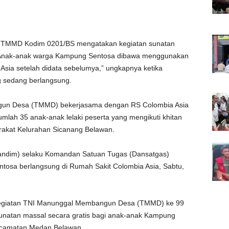
s TMMD Kodim 0201/BS mengatakan kegiatan sunatan
Anak-anak warga Kampung Sentosa dibawa menggunakan
Asia setelah didata sebelumya,” ungkapnya ketika
g sedang berlangsung.
ngun Desa (TMMD) bekerjasama dengan RS Colombia Asia
jumlah 35 anak-anak lelaki peserta yang mengikuti khitan
arakat Kelurahan Sicanang Belawan.
Dandim) selaku Komandan Satuan Tugas (Dansatgas)
osa berlangsung di Rumah Sakit Colombia Asia, Sabtu,
 kegiatan TNI Manunggal Membangun Desa (TMMD) ke 99
unatan massal secara gratis bagi anak-anak Kampung
ecamatan Medan Belawan.