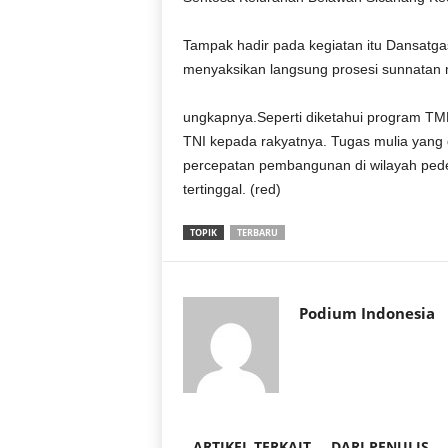
r
a
Tampak hadir pada kegiatan itu Dansat
n
menyaksikan langsung prosesi sunnatan 
ungkapnya.Seperti diketahui program TM
TNI kepada rakyatnya. Tugas mulia yan
percepatan pembangunan di wilayah pede
tertinggal. (red)
TOPIK
TERBARU
Podium Indonesia
ARTIKEL TERKAIT
DARI PENULIS