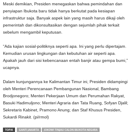
Meski demikian, Presiden menegaskan bahwa pemindahan dan
penyiapan Ibukota baru tidak hanya berkutat pada kesiapan
infrastruktur saja. Banyak aspek lain yang masih harus dikaji oleh
pemerintah dan dikonsultasikan dengan sejumlah pihak terkait
sebelum mengambil keputusan.
“Ada kajian sosial-politiknya seperti apa. Ini yang perlu dipertajam.
Kemudian urusan lingkungan dan kebutuhan air seperti apa.
Apakah jauh dari sisi kebencanaan entah banjir atau gempa bumi,”
ucapnya.
Dalam kunjungannya ke Kalimantan Timur ini, Presiden didampingi
oleh Menteri Perencanaan Pembangunan Nasional, Bambang
Brodjonegoro; Menteri Pekerjaan Umum dan Perumahan Rakyat,
Basuki Hadimuljono; Menteri Agraria dan Tata Ruang, Sofyan Djalil;
Sekretaris Kabinet, Pramono Anung; dan Staf Khusus Presiden,
Sukardi Rinakit. (pi/rmol)
TOPIK
GANTI JAKARTA
JOKOWI TINJAU CALON IBUKOTA NEGARA