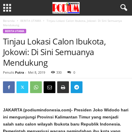
Beranda
BERITA UTAMA
Tinjau Lokasi Calon Ibukota, Jokowi: Di Sini Semuanya
Mendukung
BERITA UTAMA
Tinjau Lokasi Calon Ibukota,
Jokowi: Di Sini Semuanya
Mendukung
Penulis
Putra
-
Mei 8, 2019
330
0
JAKARTA (podiumindonesia.com)- Presiden Joko Widodo hari
ini mengunjungi Provinsi Kalimantan Timur yang menjadi
salah satu calon wilayah Ibukota baru Republik Indonesia.
Pemerintah menyeriusi wacana pemindahan ibu kota yang