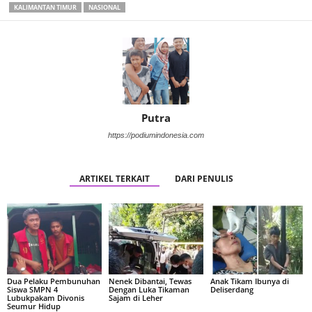
KALIMANTAN TIMUR
NASIONAL
Putra
https://podiumindonesia.com
ARTIKEL TERKAIT
DARI PENULIS
Dua Pelaku Pembunuhan
Nenek Dibantai, Tewas
Anak Tikam Ibunya di
Siswa SMPN 4
Dengan Luka Tikaman
Deliserdang
Lubukpakam Divonis
Sajam di Leher
Seumur Hidup