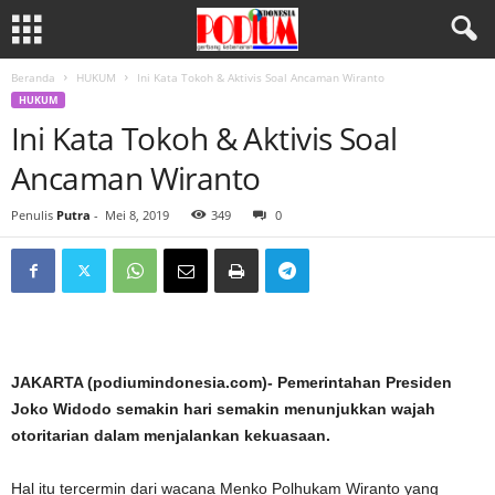
Beranda
HUKUM
Ini Kata Tokoh & Aktivis Soal Ancaman Wiranto
HUKUM
Ini Kata Tokoh & Aktivis Soal
Ancaman Wiranto
Penulis
Putra
-
Mei 8, 2019
349
0
JAKARTA (podiumindonesia.com)- Pemerintahan Presiden
Joko Widodo semakin hari semakin menunjukkan wajah
otoritarian dalam menjalankan kekuasaan.
Hal itu tercermin dari wacana Menko Polhukam Wiranto yang