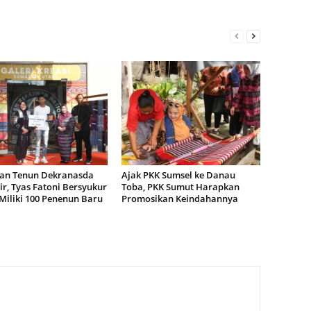
han Tenun Dekranasda
Ajak PKK Sumsel ke Danau
r, Tyas Fatoni Bersyukur
Toba, PKK Sumut Harapkan
Miliki 100 Penenun Baru
Promosikan Keindahannya