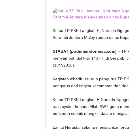
D
O
N
E
S
Ketua TP PKK Langkat, Hj Nuraida Ngoges
I
Serambi Jentera Malay rumah dinas Bupat
A
|
STABAT (podiumindonesia.com)
– TP P
g
menyambut Idul Fitri 1437 H di Serambi 
e
(19/7/2016).
r
b
a
Kegiatan dihadiri seluruh pengurus TP PK
n
pengurus dari tingkat kecamatan dan dae
g
k
Ketua TP PKK Langkat, H Nuraida Ngogesa
e
rasa syukur kepada Allah SWT guna mem
b
berkiprah sebaik mungkin dalam menjal
e
n
a
Lanjut Nuraida, selama menjalankan prog