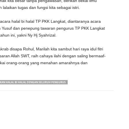
nak kita besar tanpa pengawasan, berikan bekal ilmu
laikan tugas dan fungsi kita sebagai istri.
acara halal bi halal TP PKK Langkat, diantaranya acara
fan Yusuf dan penepung tawaran pengurus TP PKK Langkat
hun ini, yakni Ny Hj Syahrizal.
rab disapa Rohul, Marilah kita sambut hari raya idul fitri
ran Allah SWT, raih cahaya ilahi dengan saling bermaaf-
kai orang-orang yang menahan amarahnya dan
KAN HALAL BI HALAL DENGAN SELURUH PENGURUS