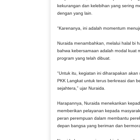
r
kekurangan dan kelebihan yang sering m
a
dengan yang lain.
n
“Karenanya, ini adalah momentum menuj
Nuraida menambahkan, melalui halal bi h
bahwa kebersamaan adalah modal kuat m
program yang telah dibuat.
“Untuk itu, kegiatan ini diharapakan aka
PKK Langkat untuk terus berkreasi dan 
sejahtera,” ujar Nuraida.
Harapannya, Nuraida menekankan kepada s
memberikan pelayanan kepada masyaraka
peran perempuan dalam membantu perek
depan bangsa yang beriman dan bermora