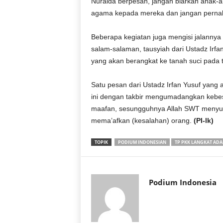
Nuraida berpesan, jangan biarkan anak-a
agama kepada mereka dan jangan pernah la
Beberapa kegiatan juga mengisi jalannya 
salam-salaman, tausyiah dari Ustadz Ir
yang akan berangkat ke tanah suci pada ta
Satu pesan dari Ustadz Irfan Yusuf yang ak
ini dengan takbir mengumadangkan kebesa
maafan, sesungguhnya Allah SWT menyu
mema’afkan (kesalahan) orang.
(PI-lk)
TOPIK
PODIUM INDONESIAN
TP PKK LANGKAT ADA
Podium Indonesia