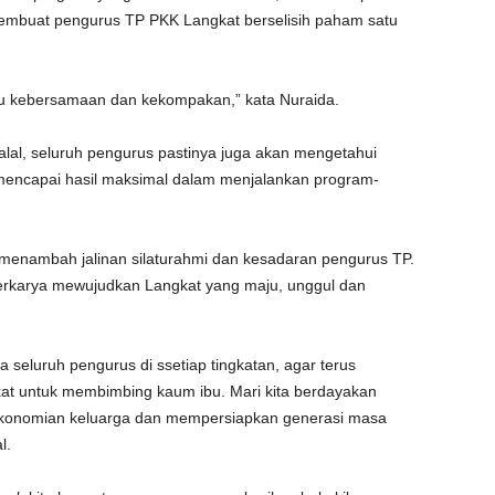
embuat pengurus TP PKK Langkat berselisih paham satu
u kebersamaan dan kekompakan,” kata Nuraida.
alal, seluruh pengurus pastinya juga akan mengetahui
encapai hasil maksimal dalam menjalankan program-
n menambah jalinan silaturahmi dan kesadaran pengurus TP.
berkarya mewujudkan Langkat yang maju, unggul dan
eluruh pengurus di ssetiap tingkatan, agar terus
t untuk membimbing kaum ibu. Mari kita berdayakan
onomian keluarga dan mempersiapkan generasi masa
l.