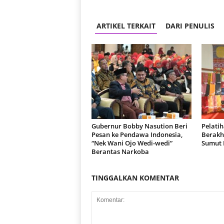
ARTIKEL TERKAIT
DARI PENULIS
Gubernur Bobby Nasution Beri
Pelati
Pesan ke Pendawa Indonesia,
Berakhi
“Nek Wani Ojo Wedi-wedi”
Sumut 
Berantas Narkoba
TINGGALKAN KOMENTAR