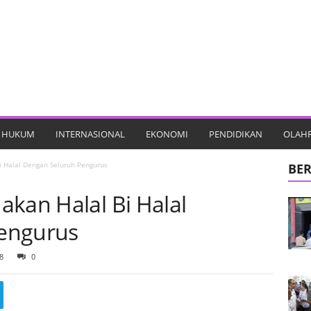
HUKUM
INTERNASIONAL
EKONOMI
PENDIDIKAN
OLAH
i Halal Dengan Seluruh Pengurus
BER
akan Halal Bi Halal
engurus
8
0