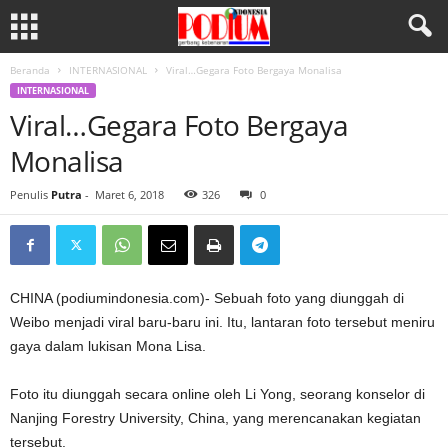
Beranda
INTERNASIONAL
Viral…Gegara Foto Bergaya Monalisa
INTERNASIONAL
Viral…Gegara Foto Bergaya
Monalisa
Penulis
Putra
-
Maret 6, 2018
326
0
CHINA (podiumindonesia.com)- Sebuah foto yang diunggah di
Weibo menjadi viral baru-baru ini. Itu, lantaran foto tersebut meniru
gaya dalam lukisan Mona Lisa.
Foto itu diunggah secara online oleh Li Yong, seorang konselor di
Nanjing Forestry University, China, yang merencanakan kegiatan
tersebut.