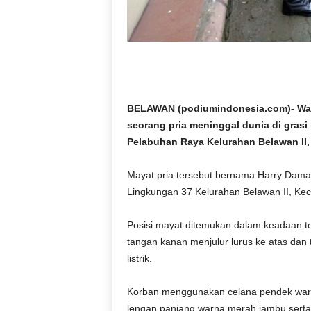
r
a
n
BELAWAN (podiumindonesia.com)- War
seorang pria meninggal dunia di gras
Pelabuhan Raya Kelurahan Belawan II,
Mayat pria tersebut bernama Harry Damar
Lingkungan 37 Kelurahan Belawan II, K
Posisi mayat ditemukan dalam keadaan te
tangan kanan menjulur lurus ke atas dan 
listrik.
Korban menggunakan celana pendek warn
lengan panjang warna merah jambu serta