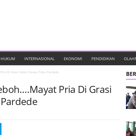
HUKUM
INTERNASIONAL
EKONOMI
PENDIDIKAN
OLAH
ria Di Grasi Hotel Danau Toba Pardede
BER
boh….Mayat Pria Di Grasi
 Pardede