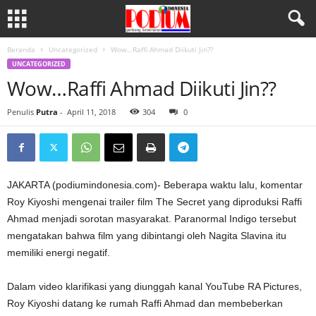
Beranda
Uncategorized
Wow…Raffi Ahmad Diikuti Jin??
UNCATEGORIZED
Wow…Raffi Ahmad Diikuti Jin??
Penulis
Putra
-
April 11, 2018
304
0
JAKARTA (podiumindonesia.com)- Beberapa waktu lalu, komentar
Roy Kiyoshi mengenai trailer film The Secret yang diproduksi Raffi
Ahmad menjadi sorotan masyarakat. Paranormal Indigo tersebut
mengatakan bahwa film yang dibintangi oleh Nagita Slavina itu
memiliki energi negatif.
Dalam video klarifikasi yang diunggah kanal YouTube RA Pictures,
Roy Kiyoshi datang ke rumah Raffi Ahmad dan membeberkan