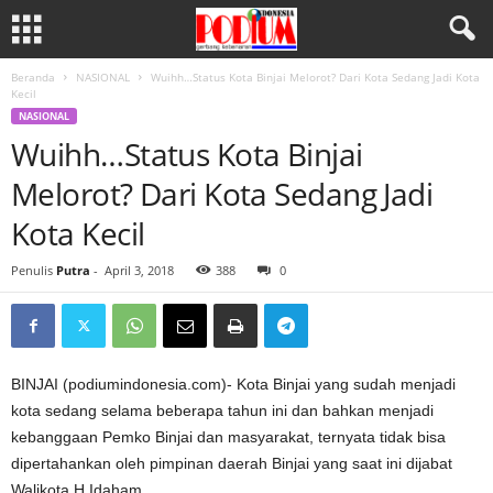
Beranda
NASIONAL
Wuihh…Status Kota Binjai Melorot? Dari Kota Sedang Jadi Kota
Kecil
NASIONAL
Wuihh…Status Kota Binjai
Melorot? Dari Kota Sedang Jadi
Kota Kecil
Penulis
Putra
-
April 3, 2018
388
0
BINJAI (podiumindonesia.com)- Kota Binjai yang sudah menjadi
kota sedang selama beberapa tahun ini dan bahkan menjadi
kebanggaan Pemko Binjai dan masyarakat, ternyata tidak bisa
dipertahankan oleh pimpinan daerah Binjai yang saat ini dijabat
Walikota H.Idaham.