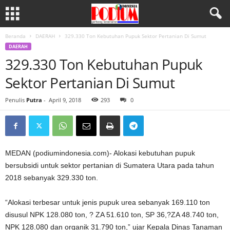
Beranda
DAERAH
329.330 Ton Kebutuhan Pupuk Sektor Pertanian Di Sumut
DAERAH
329.330 Ton Kebutuhan Pupuk
Sektor Pertanian Di Sumut
Penulis
Putra
-
April 9, 2018
293
0
MEDAN (podiumindonesia.com)- Alokasi kebutuhan pupuk
bersubsidi untuk sektor pertanian di Sumatera Utara pada tahun
2018 sebanyak 329.330 ton.
“Alokasi terbesar untuk jenis pupuk urea sebanyak 169.110 ton
disusul NPK 128.080 ton, ? ZA 51.610 ton, SP 36,?ZA 48.740 ton,
NPK 128.080 dan organik 31.790 ton,” ujar Kepala Dinas Tanaman