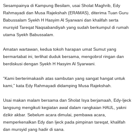
Sesampainya di Kampung Besilam, usai Sholat Maghrib, Edy
Rahmayadi dan Musa Rajekshah (ERAMAS), diterima Tuan Guru
Babussalam Syekh H Hasyim Al Syarwani dan khalifah serta
mursyid Tareqat Naqsabandiyah yang sudah berkumpul di rumah
utama Syekh Babussalam.
Amatan wartawan, kedua tokoh harapan umat Sumut yang
bermartabat ini, terlihat duduk bersama, mengobrol ringan dan
berdiskusi dengan Syekh H Hasyim Al Syarwani.
“Kami berterimakasih atas sambutan yang sangat hangat untuk
kami,” kata Edy Rahmayadi didamping Musa Rajekshah.
Usai makan malam bersama dan Sholat Isya berjamaah, Edy-Ijeck
langsung mengikuti kegiatan awal dalam rangkaian HAUL, yakni
dzikir akbar. Sebelum acara dimulai, pembawa acara,
memperkenalkan Edy dan Ijeck pada pimpinan tareqat, khalifah
dan mursyid yang hadir di sana.