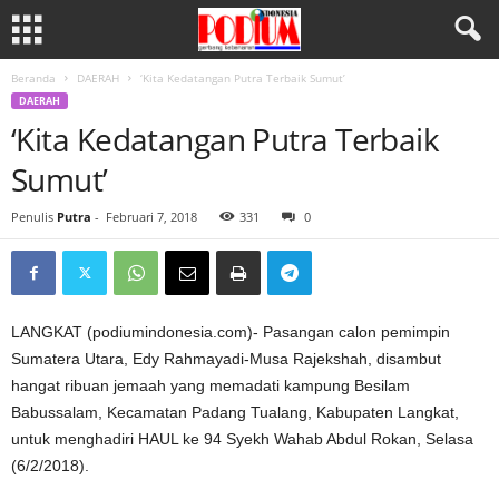
Beranda
DAERAH
‘Kita Kedatangan Putra Terbaik Sumut’
DAERAH
‘Kita Kedatangan Putra Terbaik
Sumut’
Penulis
Putra
-
Februari 7, 2018
331
0
LANGKAT (podiumindonesia.com)- Pasangan calon pemimpin
Sumatera Utara, Edy Rahmayadi-Musa Rajekshah, disambut
hangat ribuan jemaah yang memadati kampung Besilam
Babussalam, Kecamatan Padang Tualang, Kabupaten Langkat,
untuk menghadiri HAUL ke 94 Syekh Wahab Abdul Rokan, Selasa
(6/2/2018).