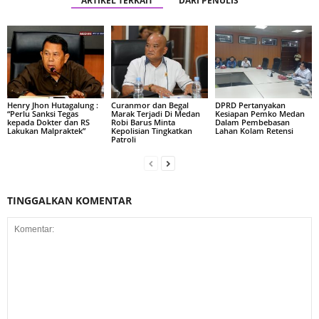
ARTIKEL TERKAIT
DARI PENULIS
Henry Jhon Hutagalung :
Curanmor dan Begal
DPRD Pertanyakan
“Perlu Sanksi Tegas
Marak Terjadi Di Medan
Kesiapan Pemko Medan
kepada Dokter dan RS
Robi Barus Minta
Dalam Pembebasan
Lakukan Malpraktek”
Kepolisian Tingkatkan
Lahan Kolam Retensi
Patroli
TINGGALKAN KOMENTAR