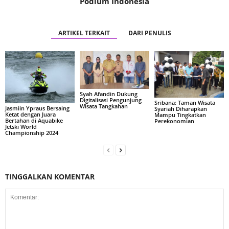
Podium Indonesia
ARTIKEL TERKAIT
DARI PENULIS
Syah Afandin Dukung
Digitalisasi Pengunjung
Sribana: Taman Wisata
Wisata Tangkahan
Jasmiin Ypraus Bersaing
Syariah Diharapkan
Ketat dengan Juara
Mampu Tingkatkan
Bertahan di Aquabike
Perekonomian
Jetski World
Championship 2024
TINGGALKAN KOMENTAR