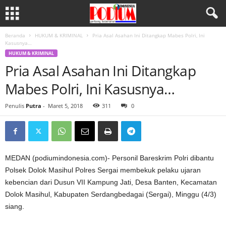
Beranda
HUKUM & KRIMINAL
Pria Asal Asahan Ini Ditangkap Mabes Polri, Ini
Kasusnya…
HUKUM & KRIMINAL
Pria Asal Asahan Ini Ditangkap
Mabes Polri, Ini Kasusnya…
Penulis
Putra
-
Maret 5, 2018
311
0
MEDAN (podiumindonesia.com)- Personil Bareskrim Polri dibantu
Polsek Dolok Masihul Polres Sergai membekuk pelaku ujaran
kebencian dari Dusun VII Kampung Jati, Desa Banten, Kecamatan
Dolok Masihul, Kabupaten Serdangbedagai (Sergai), Minggu (4/3)
siang.