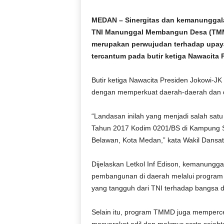
D
O
MEDAN – Sinergitas dan kemanunggala
N
TNI Manunggal Membangun Desa (TMMD
E
merupakan perwujudan terhadap upa
S
tercantum pada butir ketiga Nawacita 
I
A
Butir ketiga Nawacita Presiden Jokowi-J
|
dengan memperkuat daerah-daerah dan d
g
e
r
“Landasan inilah yang menjadi salah sa
b
Tahun 2017 Kodim 0201/BS di Kampung 
a
Belawan, Kota Medan,” kata Wakil Dansa
n
g
Dijelaskan Letkol Inf Edison, kemanung
k
pembangunan di daerah melalui program 
e
b
yang tangguh dari TNI terhadap bangsa 
e
n
Selain itu, program TMMD juga memperc
a