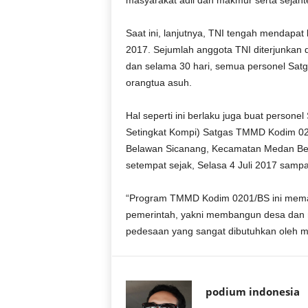
masyarakat adil dan makmur serta sejaht
r
a
Saat ini, lanjutnya, TNI tengah mendapa
n
2017. Sejumlah anggota TNI diterjunkan
dan selama 30 hari, semua personel Sat
orangtua asuh.
Hal seperti ini berlaku juga buat perso
Setingkat Kompi) Satgas TMMD Kodim 02
Belawan Sicanang, Kecamatan Medan Be
setempat sejak, Selasa 4 Juli 2017 samp
“Program TMMD Kodim 0201/BS ini memang
pemerintah, yakni membangun desa dan 
pedesaan yang sangat dibutuhkan oleh masy
podium indonesia