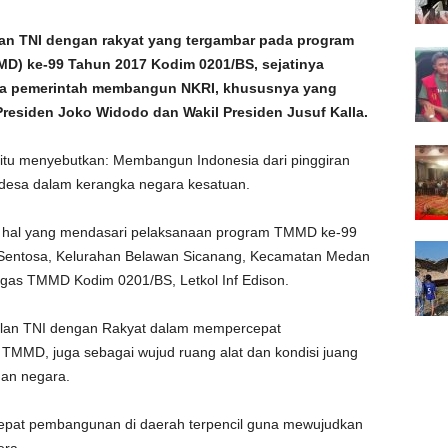
n TNI dengan rakyat yang tergambar pada program
) ke-99 Tahun 2017 Kodim 0201/BS, sejatinya
ya pemerintah membangun NKRI, khususnya yang
Presiden Joko Widodo dan Wakil Presiden Jusuf Kalla.
K itu menyebutkan: Membangun Indonesia dari pinggiran
esa dalam kerangka negara kesatuan.
tu hal yang mendasari pelaksanaan program TMMD ke-99
Sentosa, Kelurahan Belawan Sicanang, Kecamatan Medan
tgas TMMD Kodim 0201/BS, Letkol Inf Edison.
galan TNI dengan Rakyat dalam mempercepat
TMMD, juga sebagai wujud ruang alat dan kondisi juang
dan negara.
epat pembangunan di daerah terpencil guna mewujudkan