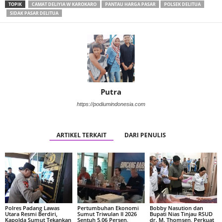
TOPIK
CAMAT DELIYIA W KAROKARO
PANTAU HARGA PASAR
POLSEK DELITUA
SIDAK PASAR DELITUA
Putra
https://podiumindonesia.com
ARTIKEL TERKAIT
DARI PENULIS
Polres Padang Lawas
Pertumbuhan Ekonomi
Bobby Nasution dan
Utara Resmi Berdiri,
Sumut Triwulan II 2026
Bupati Nias Tinjau RSUD
Kapolda Sumut Tekankan
Sentuh 5,06 Persen,
dr. M. Thomsen, Perkuat