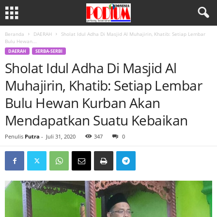
Beranda
DAERAH
Sholat Idul Adha Di Masjid Al Muhajirin, Khatib: Setiap Lembar
Bulu Hewan...
DAERAH
SERBA-SERBI
Sholat Idul Adha Di Masjid Al
Muhajirin, Khatib: Setiap Lembar
Bulu Hewan Kurban Akan
Mendapatkan Suatu Kebaikan
Penulis
Putra
-
Juli 31, 2020
347
0