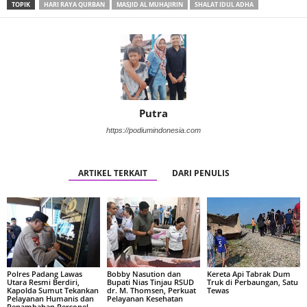
TOPIK
HARI RAYA QURBAN
MASJID AL MUHAJIRIN
SHALAT IDUL ADHA
Putra
https://podiumindonesia.com
ARTIKEL TERKAIT
DARI PENULIS
Polres Padang Lawas
Bobby Nasution dan
Kereta Api Tabrak Dum
Utara Resmi Berdiri,
Bupati Nias Tinjau RSUD
Truk di Perbaungan, Satu
Kapolda Sumut Tekankan
dr. M. Thomsen, Perkuat
Tewas
Pelayanan Humanis dan
Pelayanan Kesehatan
Penambahan Personel