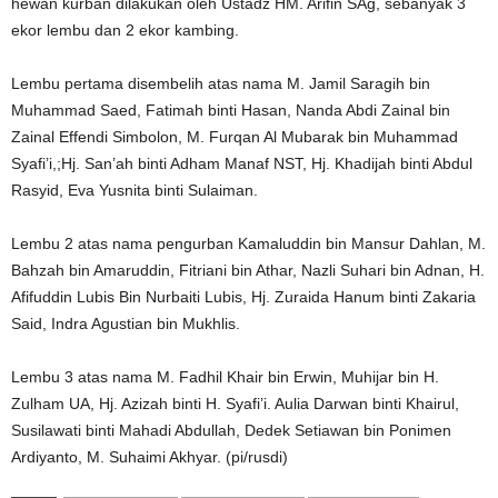
hewan kurban dilakukan oleh Ustadz HM. Arifin SAg, sebanyak 3
ekor lembu dan 2 ekor kambing.
Lembu pertama disembelih atas nama M. Jamil Saragih bin
Muhammad Saed, Fatimah binti Hasan, Nanda Abdi Zainal bin
Zainal Effendi Simbolon, M. Furqan Al Mubarak bin Muhammad
Syafi’i,;Hj. San’ah binti Adham Manaf NST, Hj. Khadijah binti Abdul
Rasyid, Eva Yusnita binti Sulaiman.
Lembu 2 atas nama pengurban Kamaluddin bin Mansur Dahlan, M.
Bahzah bin Amaruddin, Fitriani bin Athar, Nazli Suhari bin Adnan, H.
Afifuddin Lubis Bin Nurbaiti Lubis, Hj. Zuraida Hanum binti Zakaria
Said, Indra Agustian bin Mukhlis.
Lembu 3 atas nama M. Fadhil Khair bin Erwin, Muhijar bin H.
Zulham UA, Hj. Azizah binti H. Syafi’i. Aulia Darwan binti Khairul,
Susilawati binti Mahadi Abdullah, Dedek Setiawan bin Ponimen
Ardiyanto, M. Suhaimi Akhyar. (pi/rusdi)