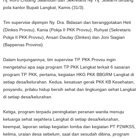
Hj. Roro Endang Salahudin dan Sekretaris Ny. Hj. Suwarni diruang
pola kantor Bupati Langkat, Kamis (31/3).
Tim supervise dipimpin Ny. Dra. Bidasari dan beranggotakan Heti
(Dinkes Provsu), Kania (Pokja II PKK Provsu), Ruhyat (Sekretaris
Pokja II PKK Provsu), Ansari Daulay (Dinkes) dan Joni Siagian
(Bappenas Provinsi).
Dalam kunjungannya, tim supervise TP. PKK Provsu ingin
mengetahui apa saja program TP PKK Langkat terkait 6 sasaran
program TP. PKK, pertama, kegiatan HKG PKK BBGRM Langkat di
setiap desa/kelurahan. Kedua, kesatuan gerak PKK KB Kesehatan,
posyandu, prilaku hidup bersih sehat dan lingkungan sehat Langkat
di setiap desa/kelurahan.
Ketiga, program terpadu peningkatan peranan wanita menuju
keluarga sehat sejahtera Langkat di setiap desa/kelurahan,
keempat, laporan setiap kegiatan lomba dan kegiatan PT P2WKSS,
kelima, uraian desa sebelum, saat dan sesudah dibina, program