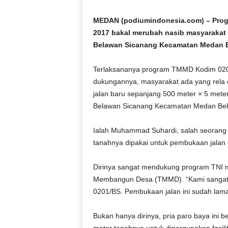
D
O
MEDAN (podiumindonesia.com) – Pro
N
2017 bakal merubah nasib masyarakat
E
Belawan Sicanang Kecamatan Medan 
S
I
Terlaksananya program TMMD Kodim 0201
A
dukungannya, masyarakat ada yang rela d
|
jalan baru sepanjang 500 meter × 5 mete
g
e
Belawan Sicanang Kecamatan Medan Be
r
b
Ialah Muhammad Suhardi, salah seorang 
a
tanahnya dipakai untuk pembukaan jalan
n
g
Dirinya sangat mendukung program TNI 
k
Membangun Desa (TMMD). “Kami sangat
e
b
0201/BS. Pembukaan jalan ini sudah lama
e
n
Bukan hanya dirinya, pria paro baya ini
a