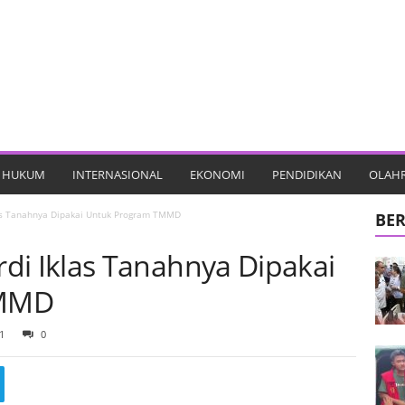
HUKUM
INTERNASIONAL
EKONOMI
PENDIDIKAN
OLAH
s Tanahnya Dipakai Untuk Program TMMD
BER
 Iklas Tanahnya Dipakai
TMMD
1
0