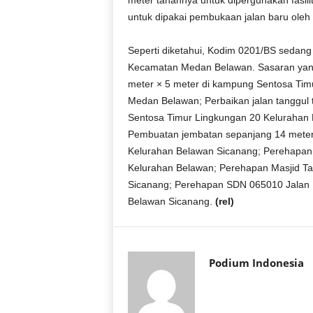
meter tanahnya untuk dipergunakan fasil
r
untuk dipakai pembukaan jalan baru oleh 
a
n
Seperti diketahui, Kodim 0201/BS seda
Kecamatan Medan Belawan. Sasaran yang
meter × 5 meter di kampung Sentosa Tim
Medan Belawan; Perbaikan jalan tanggul
Sentosa Timur Lingkungan 20 Kelurahan
Pembuatan jembatan sepanjang 14 meter
Kelurahan Belawan Sicanang; Perehapan
Kelurahan Belawan; Perehapan Masjid T
Sicanang; Perehapan SDN 065010 Jalan 
Belawan Sicanang.
(rel)
Podium Indonesia