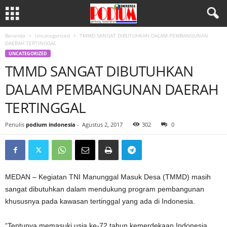
Beranda
Uncategorized
TMMD SANGAT DIBUTUHKAN DALAM PEMBANGUNAN
DAERAH TERTINGGAL
UNCATEGORIZED
TMMD SANGAT DIBUTUHKAN
DALAM PEMBANGUNAN DAERAH
TERTINGGAL
Penulis
podium indonesia
-
Agustus 2, 2017
302
0
MEDAN – Kegiatan TNI Manunggal Masuk Desa (TMMD) masih
sangat dibutuhkan dalam mendukung program pembangunan
khususnya pada kawasan tertinggal yang ada di Indonesia.
“Tentunya memasuki usia ke-72 tahun kemerdekaan Indonesia